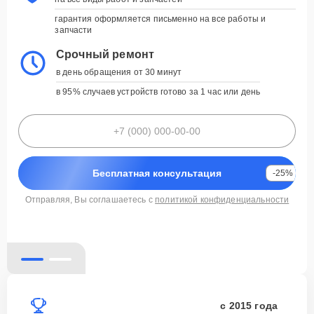
укажите дату, время и модель устройства, а
мы свяжемся для подтверждения
гарантия оформляется письменно на все работы и
запчасти
Гарантия до 3 лет
Срочный ремонт
на все виды работ и запчастей
в день обращения от 30 минут
гарантия оформляется письменно на все работы и
запчасти
в 95% случаев устройств готово за 1 час или день
Срочный ремонт
в день обращения от 30 минут
в 95% случаев устройств готово за 1 час или день
Бесплатная консультация
-25%
Отправляя, Вы соглашаетесь с
политикой конфиденциальности
Бесплатная консультация
-25%
политикой конфиденциальности
с 2015 года