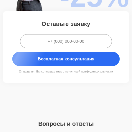
Прием устройства: фиксация текущих симптомов
неисправности и обсуждение ситуации с клиентом.
Проведение бесплатной диагностики для точного
определения причины поломки.
Оставьте заявку
Составление детализированного плана ремонта и
согласование его с заказчиком.
Выполнение ремонтных работ с применением
оригинальных запчастей Smeg.
Комплексное тестирование всех функций техники после
завершения работ.
Бесплатная консультация
Оформление сопроводительной документации и передача
устройства владельцу.
Отправляя, Вы соглашаетесь с
политикой конфиденциальности
Поддержка после обслуживания
После завершения ремонта сервис Smeg предоставляет
гарантийные обязательства на выполненные работы. При
необходимости наши специалисты проконсультируют по
нюансам дальнейшей эксплуатации техники.
Доверьте ремонт профессионалам — обратитесь в сервисный
Вопросы и ответы
центр Smeg! Телефон: +7 (831) 217-02-64, адрес: улица