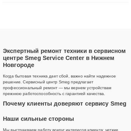
плат до ремонта после залития и восстановления данных.
Благодаря высокой квалификации и ответственному подходу
клиенты получают быстрый, качественный ремонт и понятные
объяснения по результатам диагностики.
Экспертный ремонт техники в сервисном
центре Smeg Service Center в Нижнем
Новгороде
Когда бытовая техника дает сбой, важно найти надежное
решение. Сервисный центр Smeg предлагает
профессиональный ремонт — мы вернем устройствам
прежнюю работоспособность с гарантией качества.
Почему клиенты доверяют сервису Smeg
Наши сильные стороны
Мы выстраиваем работу вокруг интересов клиента: четкие