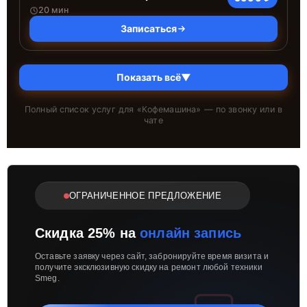
20 мин
Записаться
Показать всё
▼
Полный список услуг для «
Кофемашина
» — по звонку или в
чате
ОГРАНИЧЕННОЕ ПРЕДЛОЖЕНИЕ
Скидка 25% на
онлайн запись
Оставьте заявку через сайт, забронируйте время визита и
получите эксклюзивную скидку на ремонт любой техники
Smeg.