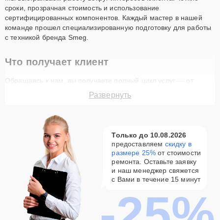
сроки, прозрачная стоимость и использование
сертифицированных компонентов. Каждый мастер в нашей
команде прошел специализированную подготовку для работы
с техникой бренда Smeg.
Что получает клиент
Обращаясь к нам, вы получаете полный цикл услуг — от
выявления неполадки до финального тестирования. Особое
Развернуть
преимущество нашего сервиса — возможность провести
первичную оценку состояния техники без финансовых затрат:
бесплатная диагностика выполняется в случае последующего
ремонта устройства.
Только до 10.08.2026
предоставляем
скидку в
Как проходит ремонт
размере 25%
от стоимости
ремонта. Оставьте заявку
Пошаговый процесс
и наш менеджер свяжется
с Вами в течение 15 минут
Чтобы обеспечить безупречный результат, мы следуем
-25%
выверенному алгоритму. Ниже — ключевые стадии нашей
работы: