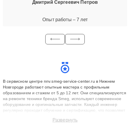
Дмитрий Сергеевич Петров
Опыт работы – 7 лет
В сервисном центре nnv.smeg-service-center.ru в Нижнем
Новгороде работают опытные мастера с профильным
образованием и стажем от 5 до 12 лет. Они специализируются
на ремонте техники бренда Smeg, используют современное
оборудование и оригинальные запчасти. Каждый инженер
регулярно проходит обучение и сертификацию, что позволяет
быстро и точноdiagnostikировать поломки и восстанавливать
Развернуть
технику с сохранением гарантии до 3 лет. Наши мастера
решают сложные случаи: от замены матриц и материнских