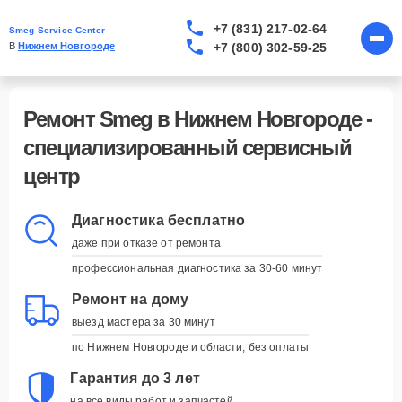
+7 (831) 217-02-64
Smeg Service Center
+7 (800) 302-59-25
В 
Нижнем Новгороде
Ремонт Smeg в Нижнем Новгороде -
специализированный сервисный
центр
Диагностика бесплатно
даже при отказе от ремонта
Курьерская доставка
профессиональная диагностика за 30-60 минут
заберём и вернём устройство
наши курьеры приедут в удобное для вас
Ремонт на дому
время и привезут устройство обратно, когда
выезд мастера за 30 минут
оно будет готово
по Нижнем Новгороде и области, без оплаты
Запись на удобное время
Гарантия до 3 лет
вы выбираете - мы подстраиваемся
на все виды работ и запчастей